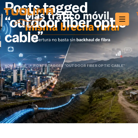
Posts tagged
“outdoor fiber optic
cable”
HOME PAGE
·
POSTS TAGGED “OUTDOOR FIBER OPTIC CABLE”