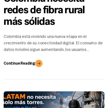
redes de fibra rural
más sólidas
Colombia está viviendo una nueva etapa en el
crecimiento de su conectividad digital. El consumo de
datos móviles sigue aumentando, los usuarios
demandan mejor experiencia en video, educación en
línea, trabajo remoto, pagos digitales y servicios
Continue Reading
públicos conectados. Al mismo tiempo, la adopción de
5G empieza a avanzar en las principales ciudades del
país. Sin […]